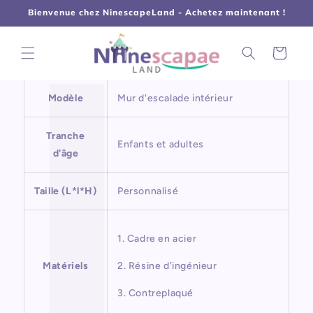
L
Γ
et
Bienvenue chez NinescapeLand - Achetez maintenant !
passer
au
contenu
Panier
Modèle
Mur d'escalade intérieur
Tranche
Enfants et adultes
d'âge
Taille (L*l*H)
Personnalisé
1. Cadre en acier
Matériels
2. Résine d'ingénieur
3. Contreplaqué