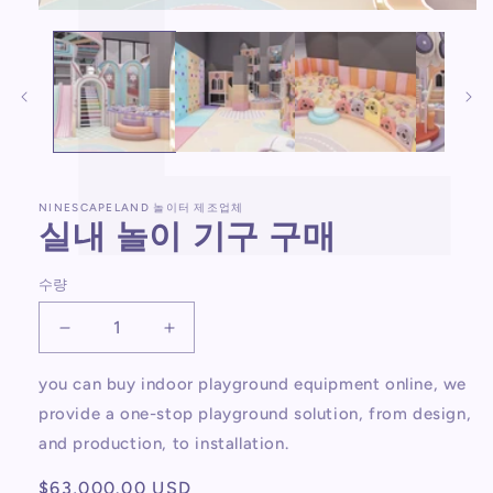
모
달
에
서
미
디
어
1
열
기
NINESCAPELAND 놀이터 제조업체
실내 놀이 기구 구매
수량
실
실
내
내
you can buy indoor playground equipment online, we
놀
놀
provide a one-stop playground solution, from design,
이
이
and production, to installation.
기
기
구
구
정
$63,000.00 USD