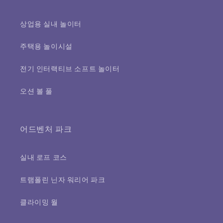
상업용 실내 놀이터
주택용 놀이시설
전기 인터랙티브 소프트 놀이터
오션 볼 풀
어드벤처 파크
실내 로프 코스
트램폴린 닌자 워리어 파크
클라이밍 월