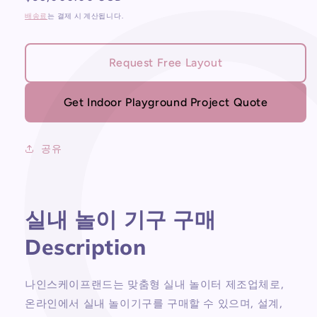
구
구
가
배송료
는 결제 시 계산됩니다.
매
매
수
수
량
량
Request Free Layout
줄
늘
임
림
Get Indoor Playground Project Quote
공유
실내 놀이 기구 구매
Description
나인스케이프랜드는 맞춤형 실내 놀이터 제조업체로,
온라인에서 실내 놀이기구를 구매할 수 있으며, 설계,