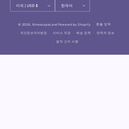
미국 | USD $
한국어
결
환불 정책
© 2026,
NinescapeLand
Powered by Shopify
제
개인정보처리방침
서비스 약관
배송 정책
연락처 정보
방
법적 고지 사항
법