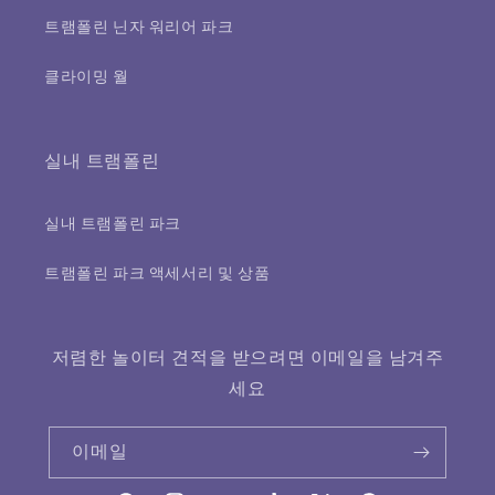
트램폴린 닌자 워리어 파크
클라이밍 월
실내 트램폴린
실내 트램폴린 파크
트램폴린 파크 액세서리 및 상품
저렴한 놀이터 견적을 받으려면 이메일을 남겨주
세요
이메일