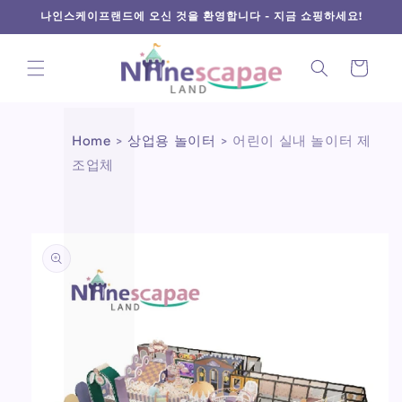
L
Γ
콘텐츠
나인스케이프랜드에 오신 것을 환영합니다 - 지금 쇼핑하세요!
로 건너
뛰기
카
트
Home
>
상업용 놀이터
>
어린이 실내 놀이터 제
조업체
제품 정
보로 건
너뛰기