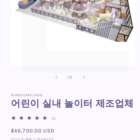
모
달
의
1
/
2
에
서
미
NINESCAPELAND
디
어린이 실내 놀이터 제조업체
어
1
열
기
1
(1)
총
리
정
$46,700.00 USD
뷰
가
배송료
는 결제 시 계산됩니다.