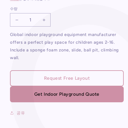
수량
어
어
린
린
Global indoor playground equipment manufacturer
이
이
offers a perfect play space for children ages 2-16.
실
실
Include a sponge foam zone, slide, ball pit, climbing
내
내
놀
놀
wall.
이
이
터
터
제
제
Request Free Layout
조
조
업
업
Get Indoor Playground Quote
체
체
수
수
량
량
공유
줄
늘
임
림