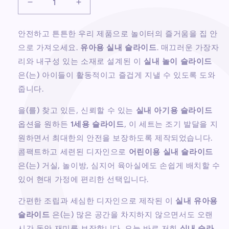
유
유
아
아
용
용
안전하고 튼튼한 우리 제품으로 놀이터의 즐거움을 집 안
실
실
으로 가져오세요.
유아용 실내 슬라이드
. 매끄러운 가장자
내
내
리와 내구성 있는 소재로 설계된 이
실내 놀이 슬라이드
슬
슬
은(는) 아이들이 활동적이고 즐겁게 지낼 수 있도록 도와
라
라
줍니다.
이
이
드
드
을(를) 찾고 있든, 신뢰할 수 있는
실내 아기용 슬라이드
수
수
옵션을 원하든
1세용 슬라이드
, 이 세트는 조기 발달을 지
량
량
원하면서 최대한의 안전을 보장하도록 제작되었습니다.
줄
늘
콤팩트하고 세련된 디자인으로
어린이용 실내 슬라이드
임
림
은(는) 거실, 놀이방, 심지어 육아실에도 손쉽게 배치할 수
있어 현대 가정에 편리한 선택입니다.
간편한 조립과 세심한 디자인으로 제작된 이
실내 유아용
슬라이드
은(는) 많은 공간을 차지하지 않으면서도 오랜
시간 동안 재미를 보장합니다. 오늘 바로 저희
실내 슬라