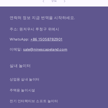
의
1
/
14
연락처 정보 지금 번역을 시작하세요.
주소: 원저우시 루청구 위에시
WhatsApp:
+86 15058782901
이메일:
sale@ninescapeland.com
실내 놀이터
상업용 실내 놀이터
주택용 놀이시설
전기 인터랙티브 소프트 놀이터