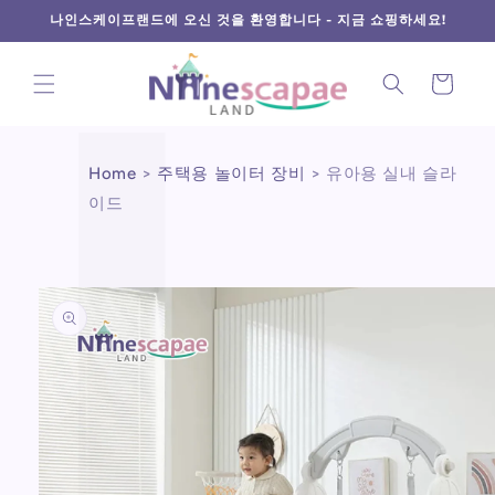
L
Γ
콘텐츠
나인스케이프랜드에 오신 것을 환영합니다 - 지금 쇼핑하세요!
로 건너
뛰기
카
트
Home
>
주택용 놀이터 장비
>
유아용 실내 슬라
이드
제품 정
보로 건
너뛰기