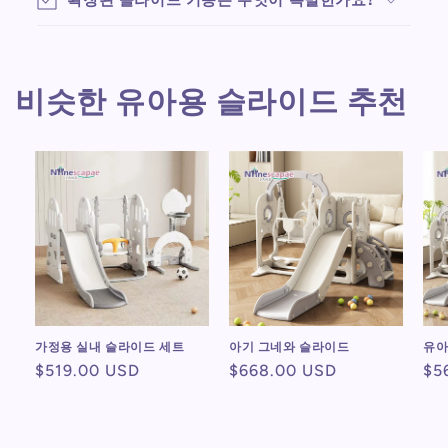
비슷한 유아용 슬라이드 추천
가정용 실내 슬라이드 세트
아기 그네와 슬라이드
유아
정
$519.00 USD
정
$668.00 USD
정
$5
가
가
가