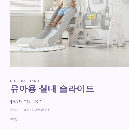
모
달
에
NINESCAPELAND
서
유아용 실내 슬라이드
미
디
어
정
$579.00 USD
1
가
열
배송료
는 결제 시 계산됩니다.
기
수량