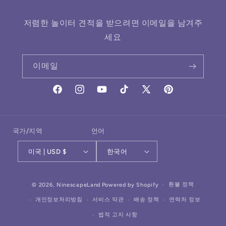
저렴한 놀이터 견적을 받으려면 이메일을 남겨주
세요
이메일
Facebook
Instagram
YouTube
TikTok
X(Twitter)
Pinterest
국가/지역
언어
미국 | USD $
한국어
결
환불 정책
© 2026,
NinescapeLand
Powered by Shopify
제
개인정보처리방침
서비스 약관
배송 정책
연락처 정보
방
법적 고지 사항
법