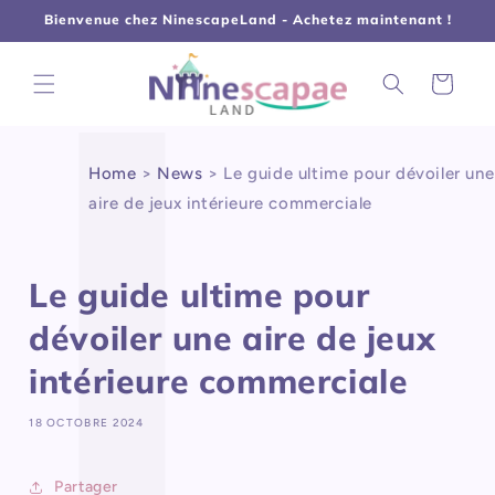
L
Γ
et
Bienvenue chez NinescapeLand - Achetez maintenant !
passer
au
contenu
Panier
Home
>
News
>
Le guide ultime pour dévoiler une
aire de jeux intérieure commerciale
Le guide ultime pour
dévoiler une aire de jeux
intérieure commerciale
18 OCTOBRE 2024
Partager