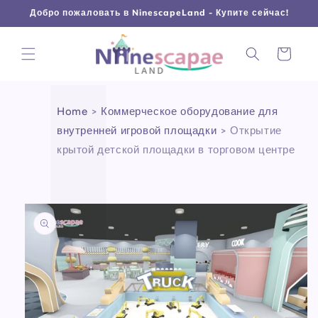
L
Γ
Перейти
Добро пожаловать в NinescapeLand - Купите сейчас!
к
контенту
Корзина
Home
>
Коммерческое оборудование для
внутренней игровой площадки
>
Открытие
крытой детской площадки в торговом центре
Перейти к
информации
о продукте