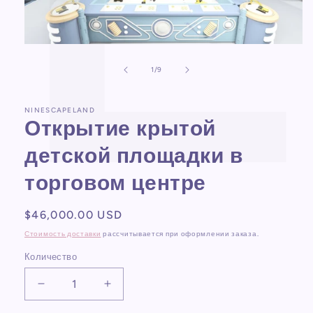
Открыть
медиа-
файлы
из
1
/
9
1
в
модальном
NINESCAPELAND
окне
Открытие крытой
детской площадки в
торговом центре
Обычная
$46,000.00 USD
цена
Стоимость доставки
рассчитывается при оформлении заказа.
Количество
Уменьшить
Увеличить
количество
количество