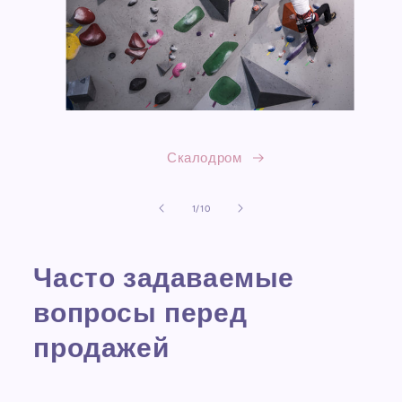
Скалодром
из
1
/
10
Часто задаваемые
вопросы перед
продажей