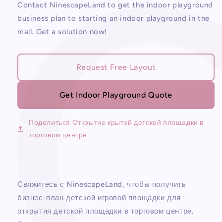
Открытие
Открытие
Contact NinescapeLand to get the indoor playground
крытой
крытой
business plan to starting an indoor playground in the
детской
детской
mall. Get a solution now!
площадки
площадки
в
в
торговом
торговом
центре
центре
Request Free Layout
Get Indoor Playground Quote
Поделиться Открытие крытой детской площадки в
торговом центре
Свяжитесь с NinescapeLand, чтобы получить
бизнес-план детской игровой площадки для
открытия детской площадки в торговом центре.