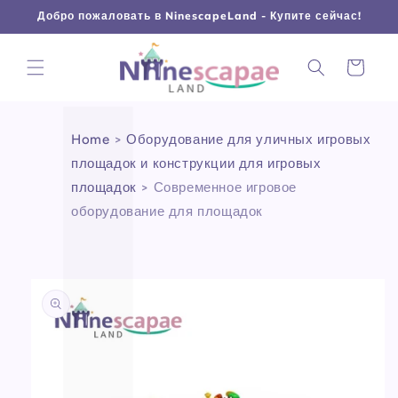
L
Γ
Перейти
Добро пожаловать в NinescapeLand - Купите сейчас!
к
контенту
Корзина
Home
>
Оборудование для уличных игровых
площадок и конструкции для игровых
площадок
>
Современное игровое
оборудование для площадок
Перейти к
информации
о продукте