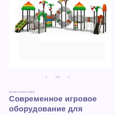
Открыть
медиа-
файлы
из
1
/
3
1
в
модальном
NINESCAPELAND
окне
Современное игровое
оборудование для