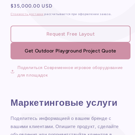
Обычная
$35,000.00 USD
Современное
Современное
игровое
игровое
цена
Стоимость доставки
рассчитывается при оформлении заказа.
оборудование
оборудование
для
для
площадок
площадок
Request Free Layout
Get Outdoor Playground Project Quote
Поделиться Современное игровое оборудование
для площадок
Маркетинговые услуги
Поделитесь информацией о вашем бренде с
вашими клиентами. Опишите продукт, сделайте
объявления или поприветствуйте клиентов в