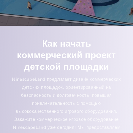
Как начать
коммерческий проект
детской площадки
NinescapeLand предлагает дизайн коммерческих
детских площадок, ориентированный на
безопасность и долговечность, повышая
привлекательность с помощью
высококачественного игрового оборудования.
Закажите коммерческое игровое оборудование
NinescapeLand уже сегодня! Мы предоставляем